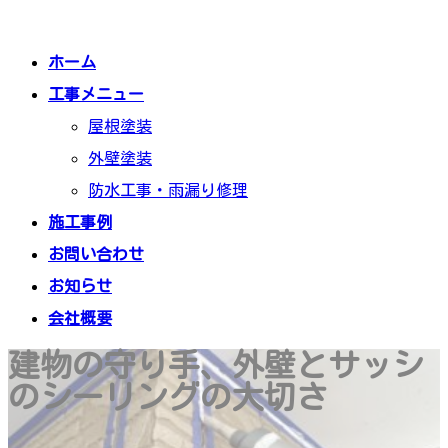
コ
ナ
ン
ビ
テ
ゲ
ホーム
ン
ー
工事メニュー
ツ
シ
屋根塗装
へ
ョ
ス
ン
外壁塗装
キ
に
防水工事・雨漏り修理
ッ
移
プ
動
施工事例
お問い合わせ
お知らせ
会社概要
建物の守り手、外壁とサッシ
のシーリングの大切さ