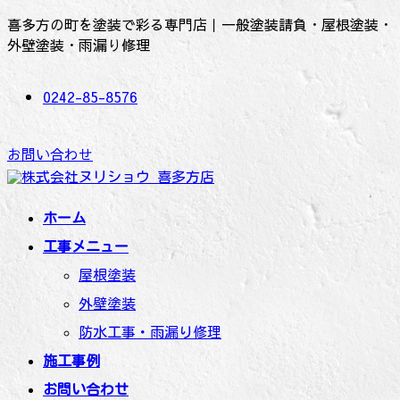
コ
ナ
喜多方の町を塗装で彩る専門店｜一般塗装請負・屋根塗装・
ン
ビ
外壁塗装・雨漏り修理
テ
ゲ
ン
ー
0242-85-8576
ツ
シ
へ
ョ
ス
ン
お問い合わせ
キ
に
ッ
移
プ
動
ホーム
工事メニュー
屋根塗装
外壁塗装
防水工事・雨漏り修理
施工事例
お問い合わせ