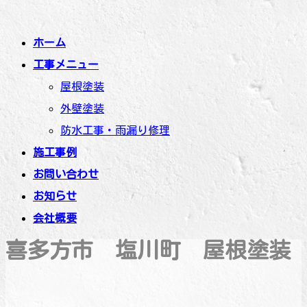
コ
ナ
ン
ビ
テ
ゲ
ホーム
ン
ー
工事メニュー
ツ
シ
屋根塗装
へ
ョ
ス
ン
外壁塗装
キ
に
防水工事・雨漏り修理
ッ
移
プ
動
施工事例
お問い合わせ
お知らせ
会社概要
喜多方市 塩川町 屋根塗装